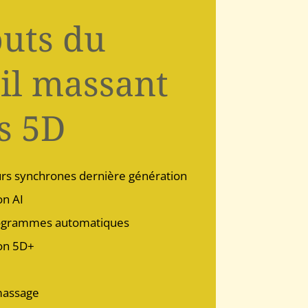
outs du
il massant
s 5D
s synchrones dernière génération
on AI
ogrammes automatiques
on 5D+
massage