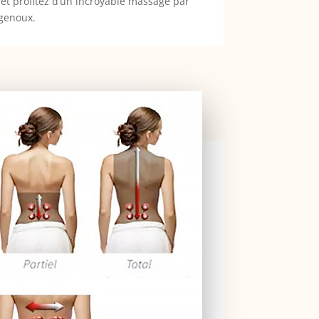
et profitez d’un incroyable massage par
 genoux.