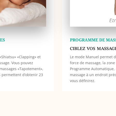
ES
PROGRAMME DE MAS
ciblez vos massag
«Shiatsu» «Clapping» et
Le mode Manuel permet de 
assage. Vous pouvez
force de massage, la zone
s massages «Tapotement»,
Programme Automatique, c
s permettent d’obtenir 23
massage à un endroit préc
vous définirez.