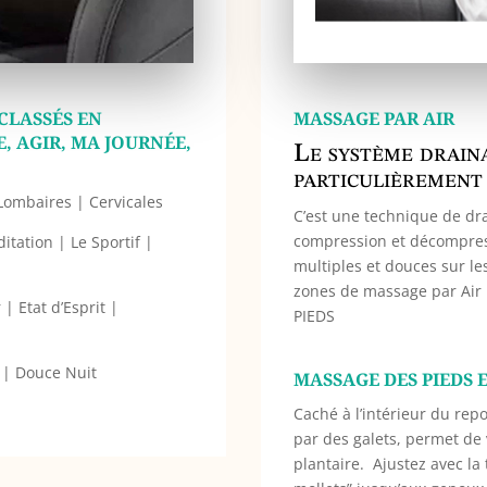
CLASSÉS EN
MASSAGE PAR AIR
E, AGIR, MA JOURNÉE,
Le système drain
particulièrement 
 Lombaires | Cervicales
C’est une technique de dr
compression et décompress
itation | Le Sportif |
multiples et douces sur les
zones de massage par Air 
| Etat d’Esprit |
PIEDS
 | Douce Nuit
MASSAGE DES PIEDS 
Caché à l’intérieur du re
par des galets, permet de 
plantaire.
Ajustez avec l