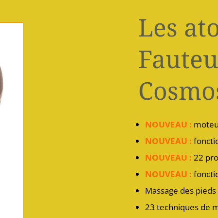
Les at
Fauteu
Cosmo
NOUVEAU :
moteur
NOUVEAU
:
foncti
NOUVEAU
:
22 pr
NOUVEAU
:
foncti
Massage des pieds
23 techniques de 