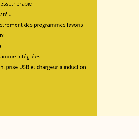
pressothérapie
ité »
strement des programmes favoris
ux
e
 gamme intégrées
h, prise USB et chargeur à induction