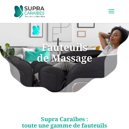
Fauteuils
de Massage
Supra Caraïbes :
toute une gamme de fauteuils